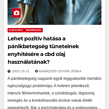
EGÉSZSÉG
WEBÁRUHÁZ
Lehet pozitív hatása a
pánikbetegség tüneteinek
enyhítésére a cbd olaj
használatának?
2025.10.31.
KANÁZSOS ISTVÁN JÓSKA
A pánikbetegség napjaink egyik leggyakoribb mentális
egészségügyi problémája. A hirtelen jelentkező,
intenzív félelemrohamok, a szívdobogás, légszomj,
remegés és a kontrollvesztés érzése sokak életét
megnehezíti. Bár a pszichoterápia és a gyógyszeres…