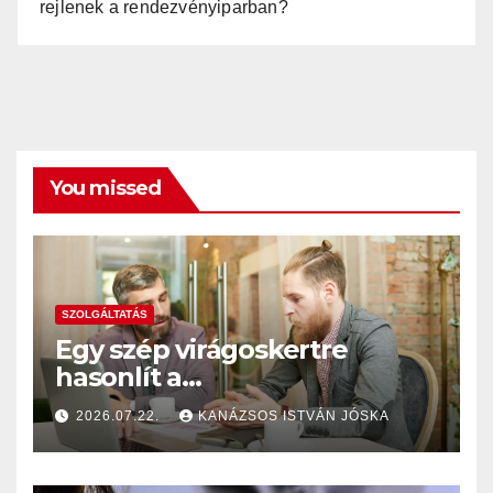
rejlenek a rendezvényiparban?
You missed
SZOLGÁLTATÁS
Egy szép virágoskertre
hasonlít a
székhelyszolgáltatásuk
2026.07.22.
KANÁZSOS ISTVÁN JÓSKA