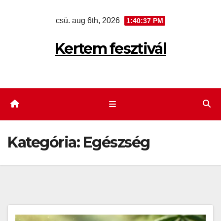
Skip
csü. aug 6th, 2026
1:40:38 PM
to
content
Kertem fesztivál
Kategória:
Egészség