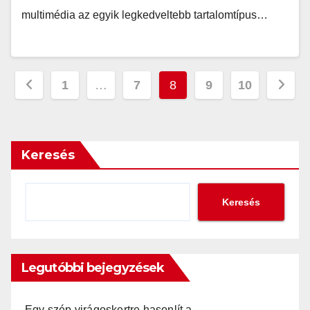
multimédia az egyik legkedveltebb tartalomtípus…
Bejegyzések
1
…
7
8
9
10
lapozása
Keresés
Keresés
Legutóbbi bejegyzések
Egy szép virágoskertre hasonlít a