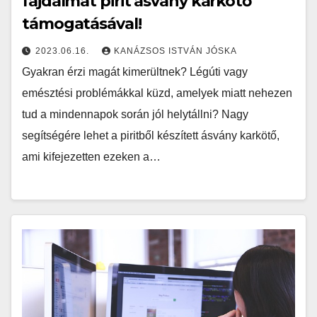
fájdalmát pirit ásvány karkötő
támogatásával!
2023.06.16.
KANÁZSOS ISTVÁN JÓSKA
Gyakran érzi magát kimerültnek? Légúti vagy
emésztési problémákkal küzd, amelyek miatt nehezen
tud a mindennapok során jól helytállni? Nagy
segítségére lehet a piritből készített ásvány karkötő,
ami kifejezetten ezeken a…