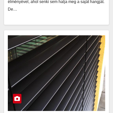
élményével, ahol senki sem halja meg a saját hangját.
De…