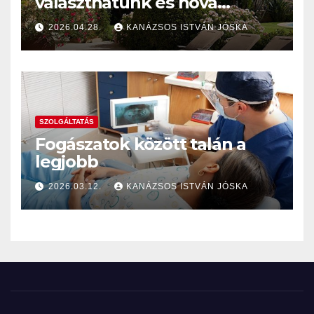
választhatunk és hová
szereltessünk naphálót
2026.04.28.
KANÁZSOS ISTVÁN JÓSKA
napellenző helyett?
SZOLGÁLTATÁS
Fogászatok között talán a
legjobb
2026.03.12.
KANÁZSOS ISTVÁN JÓSKA