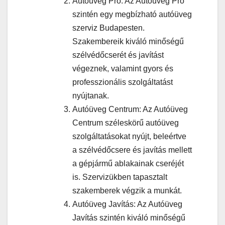
Autóüveg Pro: Az Autóüveg Pro
szintén egy megbízható autóüveg
szerviz Budapesten.
Szakembereik kiváló minőségű
szélvédőcserét és javítást
végeznek, valamint gyors és
professzionális szolgáltatást
nyújtanak.
Autóüveg Centrum: Az Autóüveg
Centrum széleskörű autóüveg
szolgáltatásokat nyújt, beleértve
a szélvédőcsere és javítás mellett
a gépjármű ablakainak cseréjét
is. Szervizükben tapasztalt
szakemberek végzik a munkát.
Autóüveg Javítás: Az Autóüveg
Javítás szintén kiváló minőségű