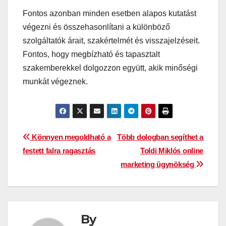
Fontos azonban minden esetben alapos kutatást
végezni és összehasonlítani a különböző
szolgáltatók árait, szakértelmét és visszajelzéseit.
Fontos, hogy megbízható és tapasztalt
szakemberekkel dolgozzon együtt, akik minőségi
munkát végeznek.
Bejegyzés
Könnyen megoldható a
Több dologban segíthet a
festett falra ragasztás
Toldi Miklós online
navigáció
marketing ügynökség
By