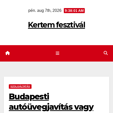
Skip
pén. aug 7th, 2026
9:38:02 AM
to
content
Kertem fesztivál
SZOLGÁLTATÁS
Budapesti
autóüvegjavítás vagy