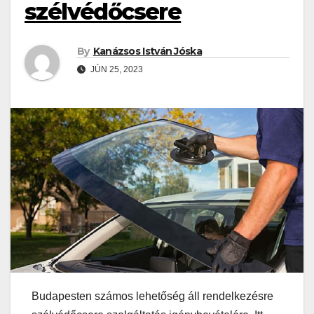
szélvédőcsere
By
Kanázsos István Jóska
JÚN 25, 2023
Budapesten számos lehetőség áll rendelkezésre