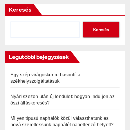
Keresés
Keresés
Legutóbbi bejegyzések
Egy szép virágoskertre hasonlít a
székhelyszolgáltatásuk
Nyári szezon után új lendület: hogyan induljon az
őszi álláskeresés?
Milyen típusú naphálók közül választhatunk és
hová szereltessünk naphálót napellenző helyett?