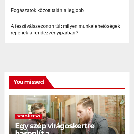
Fogászatok között talán a legjobb
A fesztiválszezonon túl: milyen munkalehetőségek
rejlenek a rendezvényiparban?
You missed
SZOLGÁLTATÁS
Egy szép virágoskertre
hasonlít a