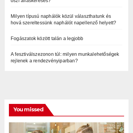
őszi álláskeresés?
Milyen típusú naphálók közül választhatunk és
hová szereltessünk naphálót napellenző helyett?
Fogászatok között talán a legjobb
A fesztiválszezonon túl: milyen munkalehetőségek
rejlenek a rendezvényiparban?
You missed