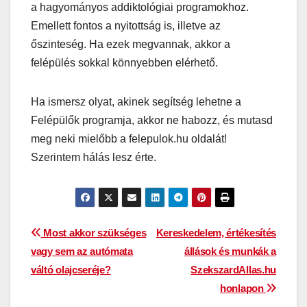
a hagyományos addiktológiai programokhoz.
Emellett fontos a nyitottság is, illetve az
őszinteség. Ha ezek megvannak, akkor a
felépülés sokkal könnyebben elérhető.
Ha ismersz olyat, akinek segítség lehetne a
Felépülők programja, akkor ne habozz, és mutasd
meg neki mielőbb a felepulok.hu oldalát!
Szerintem hálás lesz érte.
Bejegyzés
Most akkor szükséges
Kereskedelem, értékesítés
vagy sem az autómata
állások és munkák a
navigáció
váltó olajcseréje?
SzekszardAllas.hu
honlapon