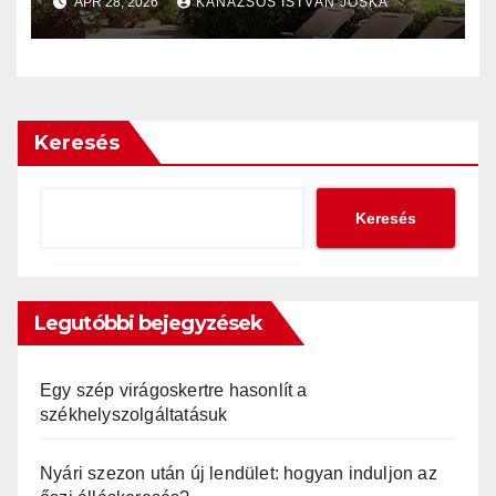
ÁPR 28, 2026
KANÁZSOS ISTVÁN JÓSKA
napellenző helyett?
Keresés
Keresés
Legutóbbi bejegyzések
Egy szép virágoskertre hasonlít a
székhelyszolgáltatásuk
Nyári szezon után új lendület: hogyan induljon az