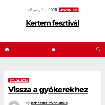
Skip
csü. aug 6th, 2026
3:42:07 AM
to
content
Kertem fesztivál
SZOLGÁLTATÁS
Vissza a gyökerekhez
By
Kanázsos István Jóska