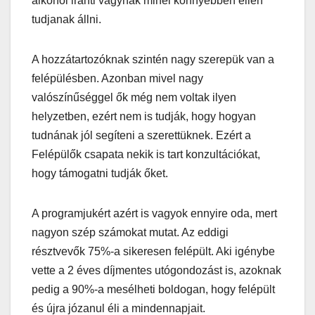
alkohol iránti vágynak minél könnyebben ellen
tudjanak állni.
A hozzátartozóknak szintén nagy szerepük van a
felépülésben. Azonban mivel nagy
valószínűséggel ők még nem voltak ilyen
helyzetben, ezért nem is tudják, hogy hogyan
tudnának jól segíteni a szerettüknek. Ezért a
Felépülők csapata nekik is tart konzultációkat,
hogy támogatni tudják őket.
A programjukért azért is vagyok ennyire oda, mert
nagyon szép számokat mutat. Az eddigi
résztvevők 75%-a sikeresen felépült. Aki igénybe
vette a 2 éves díjmentes utógondozást is, azoknak
pedig a 90%-a mesélheti boldogan, hogy felépült
és újra józanul éli a mindennapjait.