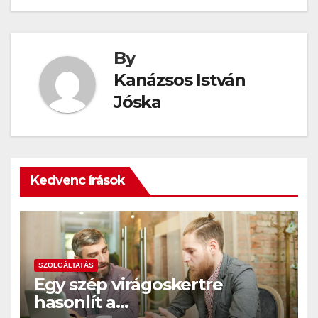
By
Kanázsos István
Jóska
Kedvenc írások
SZOLGÁLTATÁS
Egy szép virágoskertre
hasonlít a