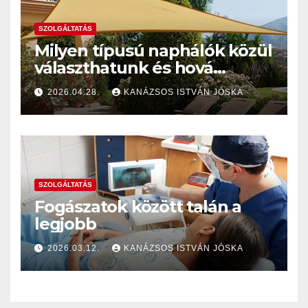
SZOLGÁLTATÁS
Milyen típusú naphálók közül
választhatunk és hová
szereltessünk naphálót
2026.04.28.
KANÁZSOS ISTVÁN JÓSKA
napellenző helyett?
SZOLGÁLTATÁS
Fogászatok között talán a
legjobb
2026.03.12.
KANÁZSOS ISTVÁN JÓSKA