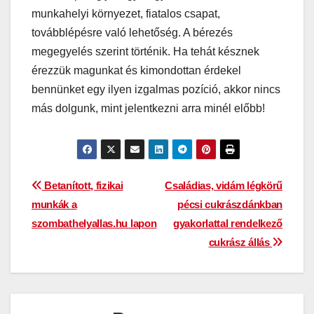
munkahelyi környezet, fiatalos csapat,
továbblépésre való lehetőség. A bérezés
megegyelés szerint történik. Ha tehát késznek
érezzük magunkat és kimondottan érdekel
bennünket egy ilyen izgalmas pozíció, akkor nincs
más dolgunk, mint jelentkezni arra minél előbb!
Bejegyzés
Betanított, fizikai
Családias, vidám légkörű
munkák a
pécsi cukrászdánkban
navigáció
szombathelyallas.hu lapon
gyakorlattal rendelkező
cukrász állás