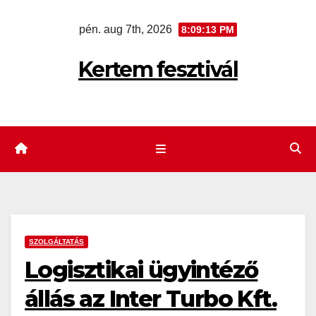
Skip
pén. aug 7th, 2026
8:09:14 PM
to
content
Kertem fesztivál
SZOLGÁLTATÁS
Logisztikai ügyintéző
állás az Inter Turbo Kft.