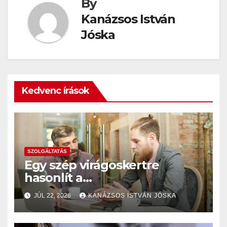
By
Kanázsos István
Jóska
Kedvenc írások
SZOLGÁLTATÁS
Egy szép virágoskertre
hasonlít a
székhelyszolgáltatásuk
JÚL 22, 2026
KANÁZSOS ISTVÁN JÓSKA