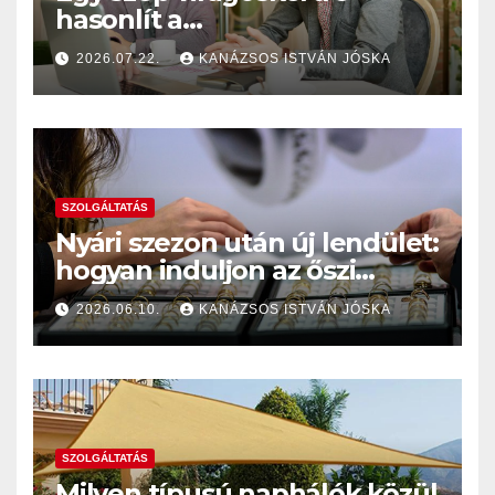
hasonlít a
székhelyszolgáltatásuk
2026.07.22.
KANÁZSOS ISTVÁN JÓSKA
SZOLGÁLTATÁS
Nyári szezon után új lendület:
hogyan induljon az őszi
álláskeresés?
2026.06.10.
KANÁZSOS ISTVÁN JÓSKA
SZOLGÁLTATÁS
Milyen típusú naphálók közül