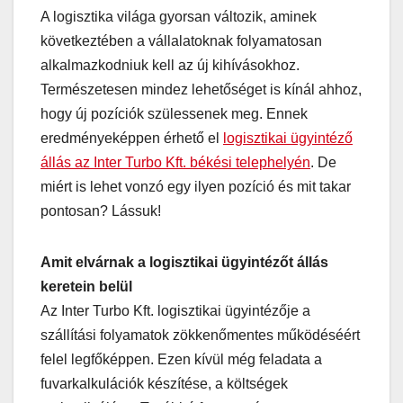
A logisztika világa gyorsan változik, aminek
következtében a vállalatoknak folyamatosan
alkalmazkodniuk kell az új kihívásokhoz.
Természetesen mindez lehetőséget is kínál ahhoz,
hogy új pozíciók szülessenek meg. Ennek
eredményeképpen érhető el
logisztikai ügyintéző
állás az Inter Turbo Kft. békési telephelyén
. De
miért is lehet vonzó egy ilyen pozíció és mit takar
pontosan? Lássuk!
Amit elvárnak a logisztikai ügyintézőt állás
keretein belül
Az Inter Turbo Kft. logisztikai ügyintézője a
szállítási folyamatok zökkenőmentes működéséért
felel legfőképpen. Ezen kívül még feladata a
fuvarkalkulációk készítése, a költségek