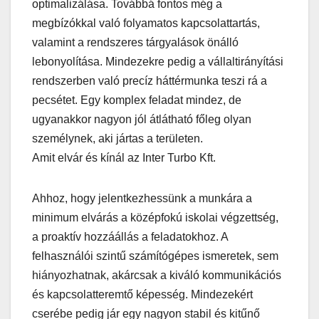
optimalizálása. Továbbá fontos még a
megbízókkal való folyamatos kapcsolattartás,
valamint a rendszeres tárgyalások önálló
lebonyolítása. Mindezekre pedig a vállaltirányítási
rendszerben való precíz háttérmunka teszi rá a
pecsétet. Egy komplex feladat mindez, de
ugyanakkor nagyon jól átlátható főleg olyan
személynek, aki jártas a területen.
Amit elvár és kínál az Inter Turbo Kft.
Ahhoz, hogy jelentkezhessünk a munkára a
minimum elvárás a középfokú iskolai végzettség,
a proaktív hozzáállás a feladatokhoz. A
felhasználói szintű számítógépes ismeretek, sem
hiányozhatnak, akárcsak a kiváló kommunikációs
és kapcsolatteremtő képesség. Mindezekért
cserébe pedig jár egy nagyon stabil és kitűnő