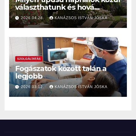
választhatunk és hová
szereltessünk naphálót
2026.04.28.
KANÁZSOS ISTVÁN JÓSKA
napellenző helyett?
SZOLGÁLTATÁS
Fogászatok között talán a
legjobb
2026.03.12.
KANÁZSOS ISTVÁN JÓSKA