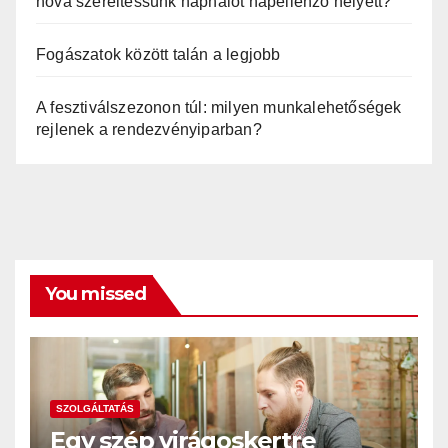
hová szereltessünk naphálót napellenző helyett?
Fogászatok között talán a legjobb
A fesztiválszezonon túl: milyen munkalehetőségek
rejlenek a rendezvényiparban?
You missed
SZOLGÁLTATÁS
Egy szép virágoskertre