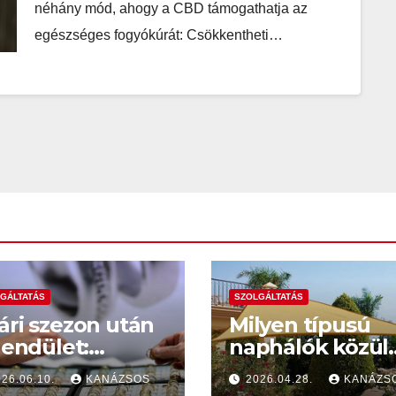
néhány mód, ahogy a CBD támogathatja az
egészséges fogyókúrát: Csökkentheti…
GÁLTATÁS
SZOLGÁLTATÁS
ári szezon után
Milyen típusú
lendület:
naphálók közül
gyan induljon az
választhatunk é
026.06.10.
KANÁZSOS
2026.04.28.
KANÁZS
zi álláskeresés?
hová