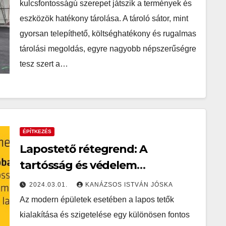
kulcsfontosságú szerepet játszik a termények és
eszközök hatékony tárolása. A tároló sátor, mint
gyorsan telepíthető, költséghatékony és rugalmas
tárolási megoldás, egyre nagyobb népszerűségre
tesz szert a…
ÉPÍTKEZÉS
Lapostető rétegrend: A
tartósság és védelem
művészete
2024.03.01.
KANÁZSOS ISTVÁN JÓSKA
Az modern épületek esetében a lapos tetők
kialakítása és szigetelése egy különösen fontos