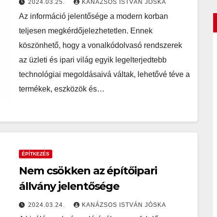
2024.03.25.
KANÁZSOS ISTVÁN JÓSKA
Az információ jelentősége a modern korban
teljesen megkérdőjelezhetetlen. Ennek
köszönhető, hogy a vonalkódolvasó rendszerek
az üzleti és ipari világ egyik legelterjedtebb
technológiai megoldásaivá váltak, lehetővé téve a
termékek, eszközök és…
ÉPÍTKEZÉS
Nem csökken az építőipari
állvány jelentősége
2024.03.24.
KANÁZSOS ISTVÁN JÓSKA