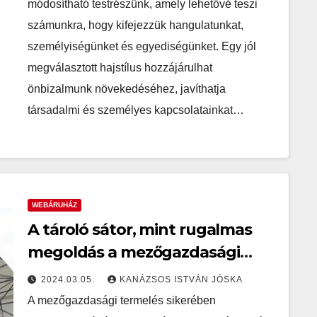
módosítható testrészünk, amely lehetővé teszi
számunkra, hogy kifejezzük hangulatunkat,
személyiségünket és egyediségünket. Egy jól
megválasztott hajstílus hozzájárulhat
önbizalmunk növekedéséhez, javíthatja
társadalmi és személyes kapcsolatainkat…
WEBÁRUHÁZ
A tároló sátor, mint rugalmas
megoldás a mezőgazdasági
termelésben
2024.03.05.
KANÁZSOS ISTVÁN JÓSKA
A mezőgazdasági termelés sikerében