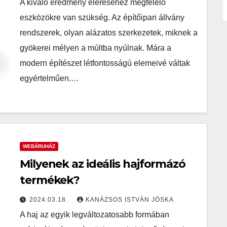
A kiváló eredmény eléréséhez megfelelő
eszközökre van szükség. Az építőipari állvány
rendszerek, olyan alázatos szerkezetek, miknek a
gyökerei mélyen a múltba nyúlnak. Mára a
modern építészet létfontosságú elemeivé váltak
egyértelműen.…
WEBÁRUHÁZ
Milyenek az ideális hajformázó
termékek?
2024.03.18.
KANÁZSOS ISTVÁN JÓSKA
A haj az egyik legváltozatosabb formában