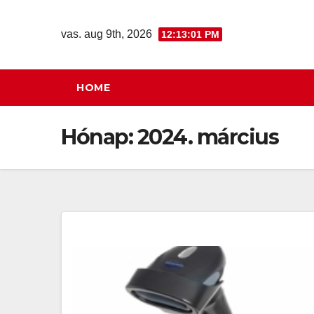
Skip
to
vas. aug 9th, 2026
12:13:02 PM
content
HOME
Hónap:
2024. március