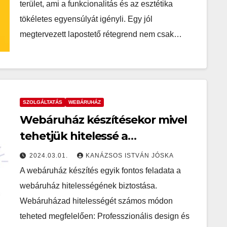
terület, ami a funkcionalitás és az esztétika
tökéletes egyensúlyát igényli. Egy jól
megtervezett lapostető rétegrend nem csak…
SZOLGÁLTATÁS
WEBÁRUHÁZ
Webáruház készítésekor mivel
tehetjük hitelessé a
webáruházunkat?
2024.03.01.
KANÁZSOS ISTVÁN JÓSKA
A webáruház készítés egyik fontos feladata a
webáruház hitelességének biztostása.
Webáruházad hitelességét számos módon
teheted megfelelően: Professzionális design és