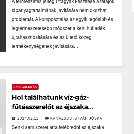
A természetes jellegű trágyák készítése a talajok
tápanyagtartalmának javítására nem okozhat
problémát. A komposztálás az egyik legősibb és
legtermészetesebb módszer a kerti hulladék
újrahasznosítására és az ültető közeg
termékenységének javítására.…
SZOLGÁLTATÁS
Hol találhatunk víz-gáz-
fűtésszerelőt az éjszaka
közepén?
2024.02.11.
KANÁZSOS ISTVÁN JÓSKA
Senki sem szeret arra felébredni az éjszaka