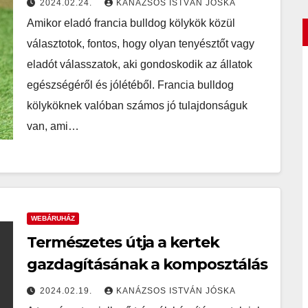
2024.02.24.
KANÁZSOS ISTVÁN JÓSKA
az eladó kölykök közül
Amikor eladó francia bulldog kölykök közül
választani?
választotok, fontos, hogy olyan tenyésztőt vagy
eladót válasszatok, aki gondoskodik az állatok
egészségéről és jólétéből. Francia bulldog
kölyköknek valóban számos jó tulajdonságuk
van, ami…
WEBÁRUHÁZ
Természetes útja a kertek
gazdagításának a komposztálás
2024.02.19.
KANÁZSOS ISTVÁN JÓSKA