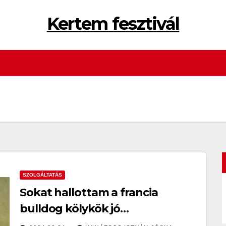
Kertem fesztivál
SZOLGÁLTATÁS
Sokat hallottam a francia
bulldog kölykök jó
tulajdonságairól, miért érdemes