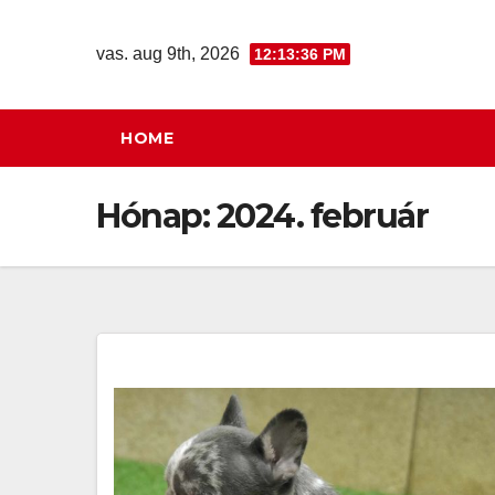
Skip
to
vas. aug 9th, 2026
12:13:37 PM
content
HOME
Hónap:
2024. február