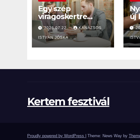
Egy szép
Ny
virágoskertre
új 
hasonlít a
ho
2026.07.22.
KANÁZSOS
2
székhelyszolgáltat
ős
ásuk
ISTVÁN JÓSKA
ISTV
Kertem fesztivál
Proudly powered by WordPress
|
Theme: News Way by
Theme