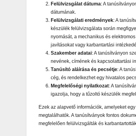
Felülvizsgálat dátuma
: A tanúsítványo
dátumának.
Felülvizsgálati eredmények
: A tanúsí
készülék felülvizsgálata során megfigy
nyomását, a mechanikus és elektromos 
javításokat vagy karbantartási intézked
Szakember adatai
: A tanúsítványon sz
nevének, címének és kapcsolattartási i
Tanúsító aláírása és pecsétje
: A tanú
cég, és rendelkezhet egy hivatalos pecs
Megfelelőségi nyilatkozat
: A tanúsítv
igazolja, hogy a tűzoltó készülék megf
Ezek az alapvető információk, amelyeket egy 
megtalálhatók. A tanúsítványok fontos dokum
megfelelően felülvizsgálták és karbantartottá