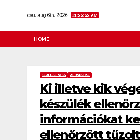
Skip
to
csü. aug 6th, 2026
11:25:53 AM
content
HOME
SZOLGÁLTATÁS
WEBÁRUHÁZ
Ki illetve kik vé
készülék ellenör
információkat ke
ellenőrzött tűzol