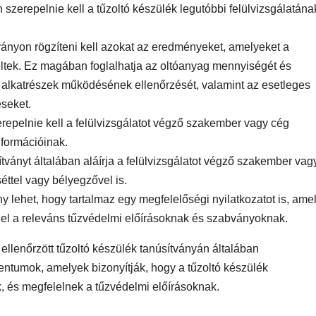
n szerepelnie kell a tűzoltó készülék legutóbbi felülvizsgálatána
tványon rögzíteni kell azokat az eredményeket, amelyeket a
eltek. Ez magában foglalhatja az oltóanyag mennyiségét és
alkatrészek működésének ellenőrzését, valamint az esetleges
éseket.
erepelnie kell a felülvizsgálatot végző szakember vagy cég
nformációinak.
sítványt általában aláírja a felülvizsgálatot végző szakember vag
éttel vagy bélyegzővel is.
ány lehet, hogy tartalmaz egy megfelelőségi nyilatkozatot is, ame
elel a releváns tűzvédelmi előírásoknak és szabványoknak.
ellenőrzött tűzoltó készülék tanúsítványán általában
entumok, amelyek bizonyítják, hogy a tűzoltó készülék
k, és megfelelnek a tűzvédelmi előírásoknak.