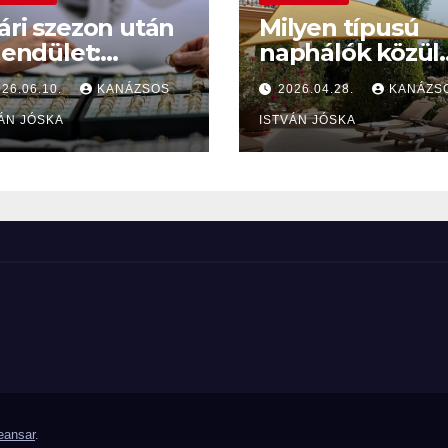
ári szezon után
Milyen típusú
lendület:
naphálók közül
gyan induljon az
választhatunk é
026.06.10.
KANÁZSOS
2026.04.28.
KANÁZS
zi álláskeresés?
hová
ÁN JÓSKA
szereltessünk
ISTVÁN JÓSKA
naphálót
napellenző
helyett?
ansar
.