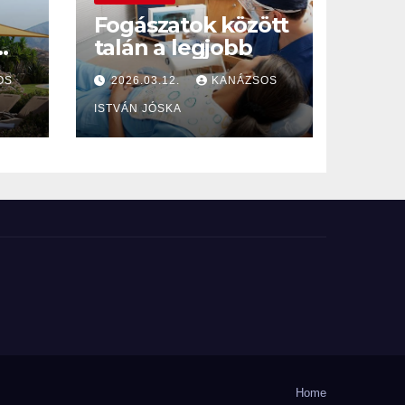
Fogászatok között
talán a legjobb
s
OS
2026.03.12.
KANÁZSOS
ISTVÁN JÓSKA
Home