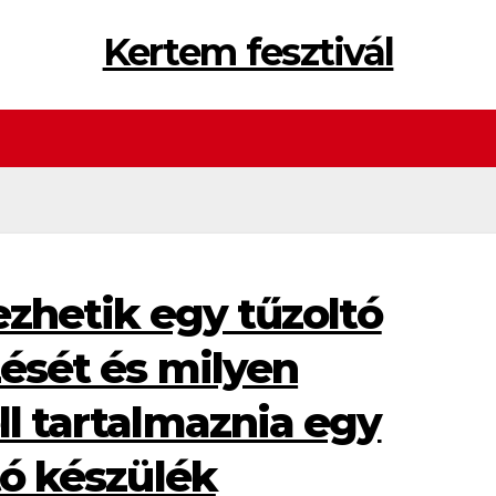
Kertem fesztivál
gezhetik egy tűzoltó
zését és milyen
ll tartalmaznia egy
tó készülék