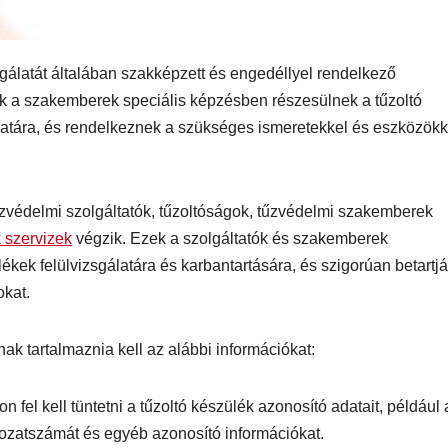
sgálatát általában szakképzett és engedéllyel rendelkező
k a szakemberek speciális képzésben részesülnek a tűzoltó
latára, és rendelkeznek a szükséges ismeretekkel és eszközökk
tűzvédelmi szolgáltatók, tűzoltóságok, tűzvédelmi szakemberek
 szervizek
végzik. Ezek a szolgáltatók és szakemberek
lékek felülvizsgálatára és karbantartására, és szigorúan betartj
okat.
nak tartalmaznia kell az alábbi információkat:
on fel kell tüntetni a tűzoltó készülék azonosító adatait, például 
rozatszámát és egyéb azonosító információkat.