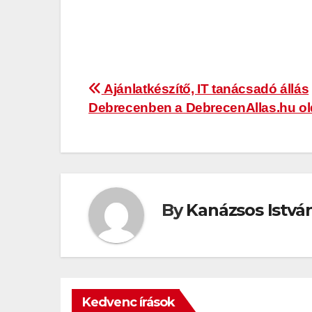
Bejegyzés
Ajánlatkészítő, IT tanácsadó állás
Debrecenben a DebrecenAllas.hu ol
navigáció
By
Kanázsos Istvá
Kedvenc írások