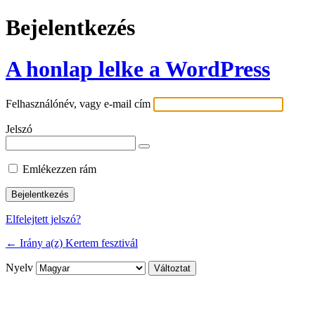
Bejelentkezés
A honlap lelke a WordPress
Felhasználónév, vagy e-mail cím
Jelszó
Emlékezzen rám
Elfelejtett jelszó?
← Irány a(z) Kertem fesztivál
Nyelv