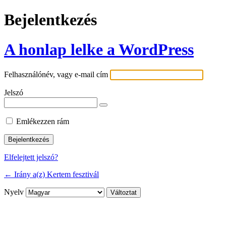
Bejelentkezés
A honlap lelke a WordPress
Felhasználónév, vagy e-mail cím
Jelszó
Emlékezzen rám
Elfelejtett jelszó?
← Irány a(z) Kertem fesztivál
Nyelv