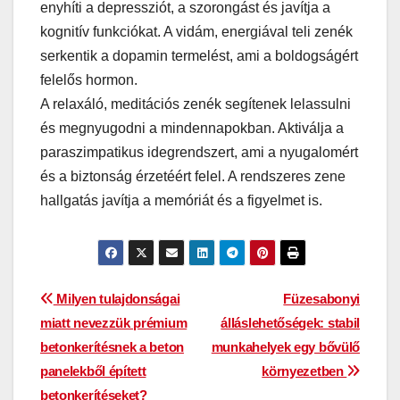
enyhíti a depressziót, a szorongást és javítja a
kognitív funkciókat. A vidám, energiával teli zenék
serkentik a dopamin termelést, ami a boldogságért
felelős hormon.
A relaxáló, meditációs zenék segítenek lelassulni
és megnyugodni a mindennapokban. Aktiválja a
paraszimpatikus idegrendszert, ami a nyugalomért
és a biztonság érzetéért felel. A rendszeres zene
hallgatás javítja a memóriát és a figyelmet is.
Bejegyzés
Milyen tulajdonságai
Füzesabonyi
miatt nevezzük prémium
álláslehetőségek: stabil
navigáció
betonkerítésnek a beton
munkahelyek egy bővülő
panelekből épített
környezetben
betonkerítéseket?