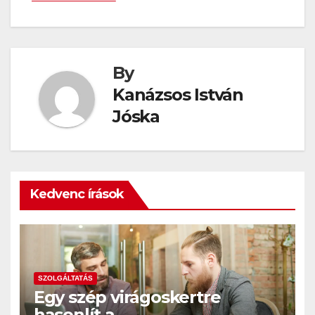
By
Kanázsos István
Jóska
Kedvenc írások
SZOLGÁLTATÁS
Egy szép virágoskertre
hasonlít a