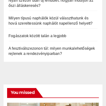
Nyári szezon után új lendület: hogyan induljon az
őszi álláskeresés?
Milyen típusú naphálók közül választhatunk és
hová szereltessünk naphálót napellenző helyett?
Fogászatok között talán a legjobb
A fesztiválszezonon túl: milyen munkalehetőségek
rejlenek a rendezvényiparban?
You missed