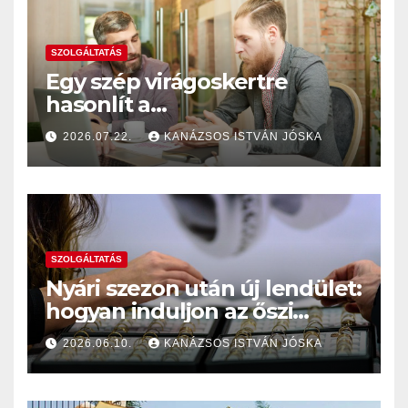
SZOLGÁLTATÁS
Egy szép virágoskertre
hasonlít a
székhelyszolgáltatásuk
2026.07.22.
KANÁZSOS ISTVÁN JÓSKA
SZOLGÁLTATÁS
Nyári szezon után új lendület:
hogyan induljon az őszi
álláskeresés?
2026.06.10.
KANÁZSOS ISTVÁN JÓSKA