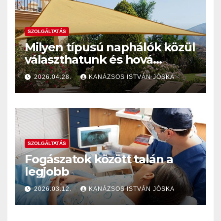
SZOLGÁLTATÁS
Milyen típusú naphálók közül
választhatunk és hová
szereltessünk naphálót
2026.04.28.
KANÁZSOS ISTVÁN JÓSKA
napellenző helyett?
SZOLGÁLTATÁS
Fogászatok között talán a
legjobb
2026.03.12.
KANÁZSOS ISTVÁN JÓSKA