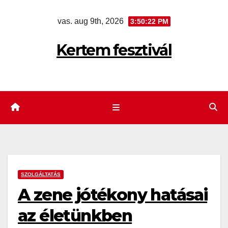
Skip
vas. aug 9th, 2026
3:50:23 PM
to
content
Kertem fesztivál
SZOLGÁLTATÁS
A zene jótékony hatásai
az életünkben