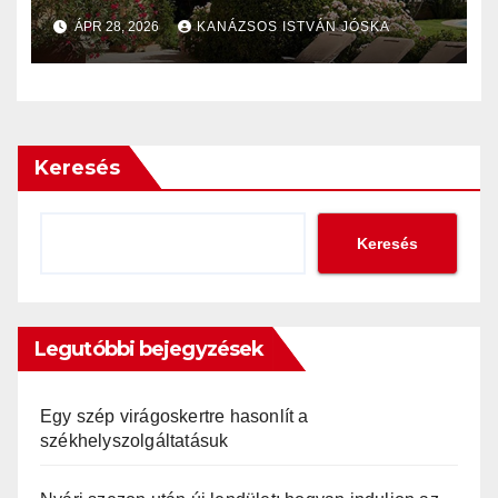
szereltessünk naphálót
ÁPR 28, 2026
KANÁZSOS ISTVÁN JÓSKA
napellenző helyett?
Keresés
Keresés
Legutóbbi bejegyzések
Egy szép virágoskertre hasonlít a
székhelyszolgáltatásuk