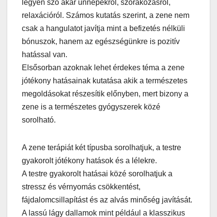
legyen szó akár ünnepekről, szórakozásról,
relaxációról. Számos kutatás szerint, a zene nem
csak a hangulatot javítja mint a befizetés nélküli
bónuszok, hanem az egészségünkre is pozitív
hatással van.
Elsősorban azoknak lehet érdekes téma a zene
jótékony hatásainak kutatása akik a természetes
megoldásokat részesítik előnyben, mert bizony a
zene is a természetes gyógyszerek közé
sorolható.
A zene terápiát két típusba sorolhatjuk, a testre
gyakorolt jótékony hatások és a lélekre.
A testre gyakorolt hatásai közé sorolhatjuk a
stressz és vérnyomás csökkentést,
fájdalomcsillapítást és az alvás minőség javítását.
A lassú lágy dallamok mint például a klasszikus